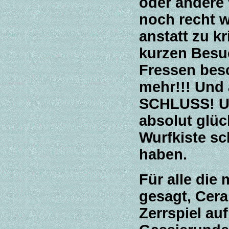
oder andere 
noch recht 
anstatt zu k
kurzen Besuc
Fressen besc
mehr!!! Und 
SCHLUSS! Un
absolut glüc
Wurfkiste sc
haben.
Für alle die
gesagt, Cera
Zerrspiel auf