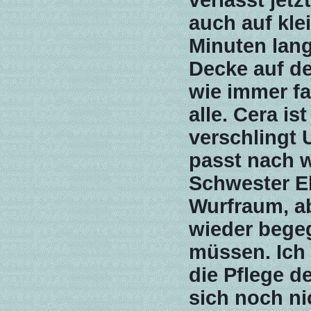
verlässt jet
auch auf kle
Minuten lang,
Decke auf de
wie immer fa
alle. Cera is
verschlingt
passt nach wi
Schwester El
Wurfraum, ab
wieder bege
müssen. Ich 
die Pflege d
sich noch nic